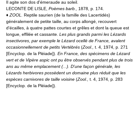
Il agite son dos d'émeraude au soleil.
LECONTE DE LISLE,
Poèmes barb.,
1878, p. 174.
♦
ZOOL.
Reptile saurien (de la famille des Lacertidés)
généralement de petite taille, au corps allongé, recouvert
d'écailles, à quatre pattes courtes et grêles et dont la queue est
longue, effilée et cassante.
Les plus grands parmi les Lézards
insectivores, par exemple le Lézard ocellé de France, avalent
occasionnellement de petits Vertébrés
(
Zool.,
t. 4, 1974, p. 271
[Encyclop. de la Pléiade]).
En France, des spécimens de Lézard
vert et de Vipère aspic ont pu être observés pendant plus de trois
ans au même emplacement (...). D'une façon générale, les
Lézards herbivores possèdent un domaine plus réduit que les
espèces carnivores de taille voisine
(
Zool.,
t. 4, 1974, p. 283
[Encyclop. de la Pléiade]).