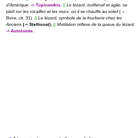
d'Amérique.
⇒
Tupinambis.
||
Le lézard, inoffensif et agile, se
plaît sur les rocailles et les murs, où il se chauffe au soleil
(→
Boire, cit. 31).
||
Le lézard, symbole de la fourberie chez les
Anciens
(
⇒
Stellionat).
||
Mutilation réflexe de la queue du lézard.
⇒
Autotomie.