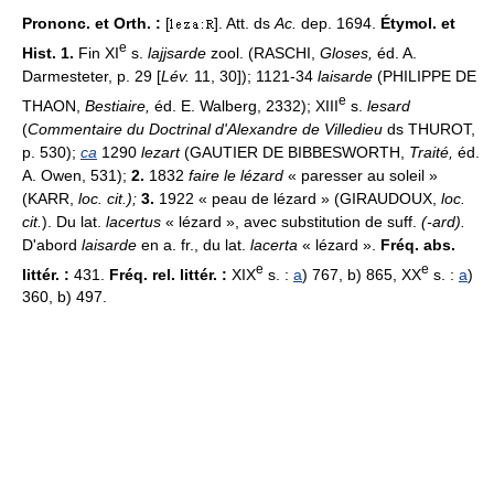
Prononc. et Orth. :
[
]. Att. ds
Ac.
dep. 1694.
Étymol. et
e
Hist. 1.
Fin XI
s.
lajjsarde
zool. (RASCHI,
Gloses,
éd. A.
Darmesteter, p. 29 [
Lév.
11, 30]); 1121-34
laisarde
(PHILIPPE DE
e
THAON,
Bestiaire,
éd. E. Walberg, 2332); XIII
s.
lesard
(
Commentaire du Doctrinal d'Alexandre de Villedieu
ds THUROT,
p. 530);
ca
1290
lezart
(GAUTIER DE BIBBESWORTH,
Traité,
éd.
A. Owen, 531);
2.
1832
faire le lézard
« paresser au soleil »
(KARR,
loc. cit.);
3.
1922 « peau de lézard » (GIRAUDOUX,
loc.
cit.
). Du lat.
lacertus
« lézard », avec substitution de suff.
(-ard
).
D'abord
laisarde
en a. fr., du lat.
lacerta
« lézard ».
Fréq. abs.
e
e
littér. :
431.
Fréq. rel. littér. :
XIX
s. :
a
) 767, b) 865, XX
s. :
a
)
360, b) 497.