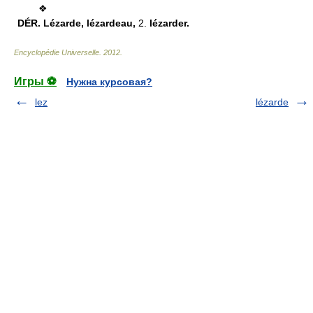
❖
DÉR.
Lézarde, lézardeau,
2.
lézarder.
Encyclopédie Universelle
.
2012
.
Игры ⚽
Нужна курсовая?
lez
lézarde