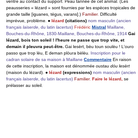
ventre au contact du support. Peau tannée de cet animal. (Les
peausseries « lézard » sont fournies par les espèces tropicales de
grande taille [iguanes, tégus, varans].)
Familier.
Difficulté
imprévue, problème. ●
lézard
(citations)
nom masculin
(ancien
français
laiserde
, du latin
lacertus
)
Frédéric
Mistral
Maillane,
Bouches-du-Rhône, 1830-Maillane, Bouches-du-Rhône, 1914
Gai
lézard, bois ton soleil ! l'heure ne passe que trop vite, et
demain il pleuvra peut-être.
Gai lesèrt, bèu toun soulèu ! L'ouro
passo que trop lèu, E deman plòura bèlèu.
Inscription pour le
cadran solaire de sa maison à Maillane
Commentaire
En raison
de cette inscription, la maison est dénommée
oustau dóu lesèrt
(maison du lézard). ●
lézard
(expressions)
nom masculin
(ancien
français
laiserde
, du latin
lacertus
)
Familier.
Faire le lézard,
se
prélasser au soleil.