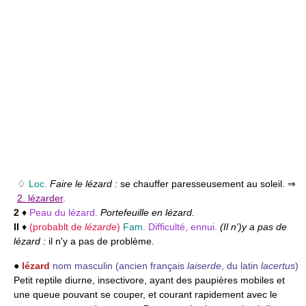
♢
Loc.
Faire le lézard :
se chauffer paresseusement au soleil. ⇒
2. lézarder
.
2
♦
Peau du lézard.
Portefeuille en lézard.
II
♦
(probablt de
lézarde
)
Fam.
Difficulté, ennui.
(Il n')y a pas de
lézard :
il n'y a pas de problème.
●
lézard
nom masculin
(ancien français
laiserde
, du latin
lacertus
)
Petit reptile diurne, insectivore, ayant des paupières mobiles et
une queue pouvant se couper, et courant rapidement avec le