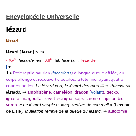
Encyclopédie Universelle
lézard
lézard
lézard
[ lezar ]
n. m.
e
e
•
XV
;
laisarde
fém.
XII
;
lat.
lacerta
→
lézarde
I
♦
1
♦
Petit reptile saurien
(
lacertiens
)
à longue queue effilée, au
corps allongé et recouvert d'écailles, à tête fine, ayant quatre
courtes pattes.
Le lézard vert, le lézard des murailles. Principaux
lézards.
⇒
amphisbène
,
caméléon
,
dragon (
volant
)
,
gecko
,
iguane
,
margouillat
,
orvet
,
scinque
,
seps
,
tarente
,
tupinambis
,
varan
.
« Le lézard souple et long s'enivre de sommeil »
(
Leconte
de Lisle
)
. Mutilation réflexe de la queue du lézard.
⇒
autotomie
.