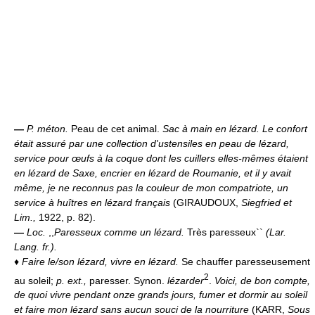
—
P. méton.
Peau de cet animal.
Sac à main en lézard.
Le confort
était assuré par une collection d'ustensiles en peau de lézard,
service pour œufs à la coque dont les cuillers elles-mêmes étaient
en lézard de Saxe, encrier en lézard de Roumanie, et il y avait
même, je ne reconnus pas la couleur de mon compatriote, un
service à huîtres en lézard français
(GIRAUDOUX,
Siegfried et
Lim.,
1922, p. 82).
—
Loc.
,,
Paresseux comme un lézard.
Très paresseux``
(
Lar.
Lang. fr.
).
♦
Faire le/son lézard, vivre en lézard.
Se chauffer paresseusement
2
au soleil;
p. ext.,
paresser. Synon.
lézarder
.
Voici, de bon compte,
de quoi vivre pendant onze grands jours, fumer et dormir au soleil
et faire mon lézard sans aucun souci de la nourriture
(KARR,
Sous