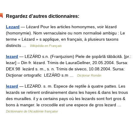
Regardez d'autres dictionnaires:
Lezard
— Lézard Pour les articles homonymes, voir lézard
(homonymie). Nom vernaculaire ou nom normalisé ambigu : Le
terme « Lézard » s applique, en français, à plusieurs taxons
distincts …
Wikipédia en Français
lezard
— LEZÁRD s.n. (Franţuzism) Piele de şopârlă tăbăcită. [pr.:
lezar] – Din fr. lézard. Trimis de LauraGellner, 20.05.2004. Sursa:
DEX 98 lezárd s. m., s. n. Trimis de siveco, 10.08.2004. Sursa:
Dicţionar ortografic LEZÁRD s.m …
Dicționar Român
lezard
— LEZARD. s. m. Espece de reptile à quatre pattes. Les
lezards se retirent ordinairement dans les hayes & dans les trous
des murailles. il y a certains pays où les lezards sont fort gros &
bons à manger. le crocodile est une espece de gros lezard …
Dictionnaire de l'Académie française