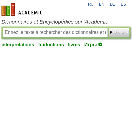
RU
EN
DE
ES
fr-academic.com
Dictionnaires et Encyclopédies sur 'Academic'
Recherche!
interprétations
traductions
livres
Игры ⚽