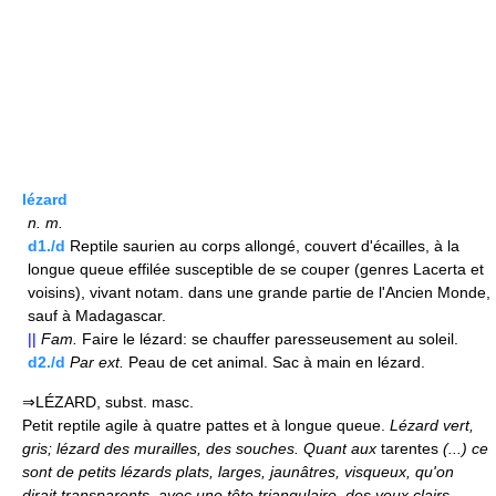
lézard
n.
m.
d1./d
Reptile saurien au corps allongé, couvert d'écailles, à la
longue queue effilée susceptible de se couper (genres Lacerta et
voisins), vivant notam. dans une grande partie de l'Ancien Monde,
sauf à Madagascar.
||
Fam.
Faire le lézard: se chauffer paresseusement au soleil.
d2./d
Par ext.
Peau de cet animal. Sac à main en lézard.
⇒LÉZARD, subst. masc.
Petit reptile agile à quatre pattes et à longue queue.
Lézard vert,
gris; lézard des murailles, des souches.
Quant aux
tarentes
(...) ce
sont de petits lézards plats, larges, jaunâtres, visqueux, qu'on
dirait transparents, avec une tête triangulaire, des yeux clairs,