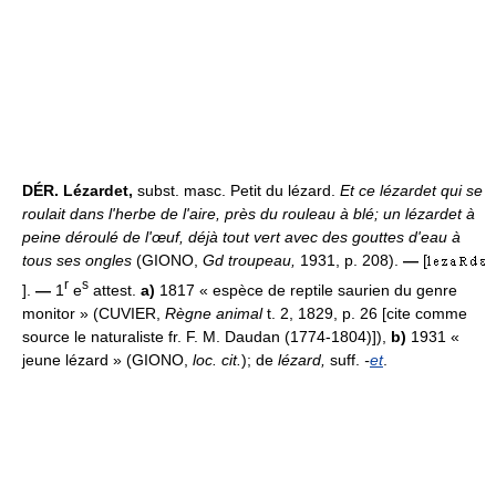
DÉR.
Lézardet,
subst. masc. Petit du lézard.
Et ce lézardet qui se
roulait dans l'herbe de l'aire, près du rouleau à blé; un lézardet à
peine déroulé de l'œuf, déjà tout vert avec des gouttes d'eau à
tous ses ongles
(GIONO,
Gd troupeau,
1931, p. 208).
—
[
r
s
].
—
1
e
attest.
a)
1817 « espèce de reptile saurien du genre
monitor » (CUVIER,
Règne animal
t. 2, 1829, p. 26 [cite comme
source le naturaliste fr. F. M. Daudan (1774-1804)]),
b)
1931 «
jeune lézard » (GIONO,
loc. cit.
); de
lézard,
suff.
-
et
.