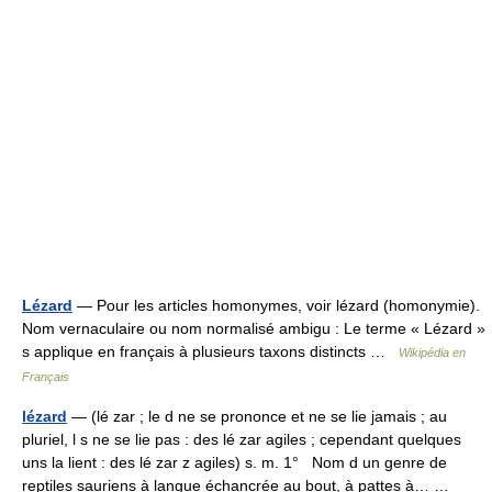
Lézard
— Pour les articles homonymes, voir lézard (homonymie).
Nom vernaculaire ou nom normalisé ambigu : Le terme « Lézard »
s applique en français à plusieurs taxons distincts …
Wikipédia en
Français
lézard
— (lé zar ; le d ne se prononce et ne se lie jamais ; au
pluriel, l s ne se lie pas : des lé zar agiles ; cependant quelques
uns la lient : des lé zar z agiles) s. m. 1° Nom d un genre de
reptiles sauriens à langue échancrée au bout, à pattes à… …