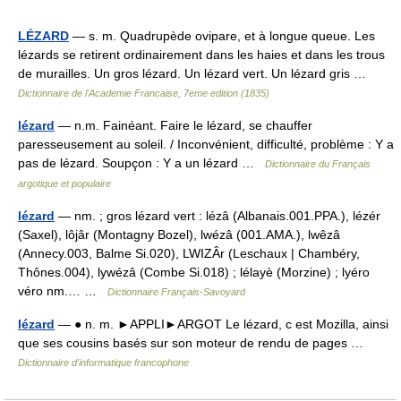
LÉZARD
— s. m. Quadrupède ovipare, et à longue queue. Les
lézards se retirent ordinairement dans les haies et dans les trous
de murailles. Un gros lézard. Un lézard vert. Un lézard gris …
Dictionnaire de l'Academie Francaise, 7eme edition (1835)
lézard
— n.m. Fainéant. Faire le lézard, se chauffer
paresseusement au soleil. / Inconvénient, difficulté, problème : Y a
pas de lézard. Soupçon : Y a un lézard …
Dictionnaire du Français
argotique et populaire
lézard
— nm. ; gros lézard vert : lézâ (Albanais.001.PPA.), lézér
(Saxel), lôjâr (Montagny Bozel), lwézâ (001.AMA.), lwêzâ
(Annecy.003, Balme Si.020), LWIZÂr (Leschaux | Chambéry,
Thônes.004), lywézâ (Combe Si.018) ; lélayè (Morzine) ; lyéro
véro nm.… …
Dictionnaire Français-Savoyard
lézard
— ● n. m. ►APPLI►ARGOT Le lézard, c est Mozilla, ainsi
que ses cousins basés sur son moteur de rendu de pages …
Dictionnaire d'informatique francophone