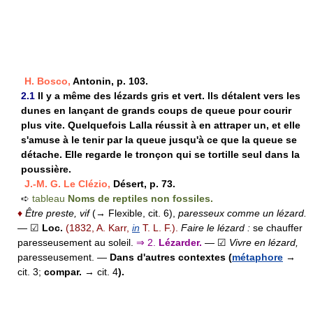
H. Bosco,
Antonin, p. 103.
2.1
Il y a même des lézards gris et vert. Ils détalent vers les
dunes en lançant de grands coups de queue pour courir
plus vite. Quelquefois Lalla réussit à en attraper un, et elle
s'amuse à le tenir par la queue jusqu'à ce que la queue se
détache. Elle regarde le tronçon qui se tortille seul dans la
poussière.
J.-M. G. Le Clézio,
Désert, p. 73.
➪
tableau
Noms de reptiles non fossiles.
♦
Être preste, vif
(→ Flexible, cit. 6),
paresseux comme un lézard.
— ☑
Loc.
(1832, A. Karr,
in
T. L. F.).
Faire le lézard :
se chauffer
paresseusement au soleil.
⇒
2.
Lézarder.
— ☑
Vivre en lézard,
paresseusement.
—
Dans d'autres contextes (
métaphore
→
cit. 3;
compar.
→ cit. 4
).