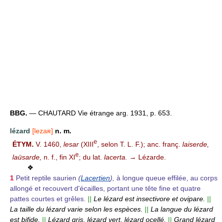
BBG.
— CHAUTARD Vie étrange arg. 1931, p. 653.
lézard
[lezaʀ]
n. m.
e
ÉTYM.
V. 1460,
lesar
(XIII
, selon T. L. F.); anc. franç.
laiserde,
e
laüsarde,
n. f., fin XI
; du lat.
lacerta.
→ Lézarde.
❖
1
Petit reptile saurien
(
Lacertien
),
à longue queue effilée, au corps
allongé et recouvert d'écailles, portant une tête fine et quatre
pattes courtes et grêles.
||
Le lézard est insectivore et ovipare.
||
La taille du lézard varie selon les espèces.
||
La langue du lézard
est bifide.
||
Lézard gris, lézard vert, lézard ocellé.
||
Grand lézard