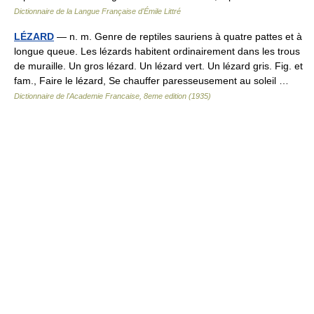
Dictionnaire de la Langue Française d'Émile Littré
LÉZARD
— n. m. Genre de reptiles sauriens à quatre pattes et à
longue queue. Les lézards habitent ordinairement dans les trous
de muraille. Un gros lézard. Un lézard vert. Un lézard gris. Fig. et
fam., Faire le lézard, Se chauffer paresseusement au soleil …
Dictionnaire de l'Academie Francaise, 8eme edition (1935)