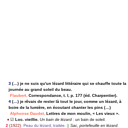
3
(…) je ne suis qu'un lézard littéraire qui se chauffe toute la
journée au grand soleil du beau.
Flaubert,
Correspondance, t. I, p. 177 (éd. Charpentier).
4
(…) je rêvais de rester là tout le jour, comme un lézard, à
boire de la lumière, en écoutant chanter les pins (…)
Alphonse Daudet,
Lettres de mon moulin, « Les vieux ».
♦
☑
Loc. vieillie.
Un bain de lézard :
un bain de soleil.
2
(1922).
Peau du lézard, traitée.
||
Sac, portefeuille en lézard.